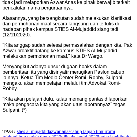
tidak jadi melaporkan Azwar Anas ke pihak berwajib terkait
pencatutan nama perguruannya.
Alasannya, yang bersangkutan sudah melakukan klarifikasi
dan permohonan maaf secara langsung dan tertulis di
hadapan pihak kampus STIES Al-Mujaddid siang tadi
(12/11/2020).
"Kita anggap sudah selesai permasalahan dengan kita. Pak
Azwar proaktif datang ke kampus STIES Al-Mujaddid
melakukan permohonan maaf," kata Dr Wargo.
Menyangkut adanya unsur dugaan hoaks dalam
pemberitaan itu yang disinyalir merugikan Paslon cabup
lainnya, Ketua Tim Media Center Romi- Robby, Sulpani,
mengaku akan mempelajari melalui tim Advokat Romi-
Robby.
"Kita akan pelajari dulu, kalau memang pantas dilaporkan
maka pengacara kita yang akan urus laporannyaz" tegas
Sulpani. (*)
TAG :
sties al mujaddid
azwar anas
cabup tanjab timur
romi
robby
pilbup tanjab timur 2020
pilkada jambi 2020
berita jambi
berita