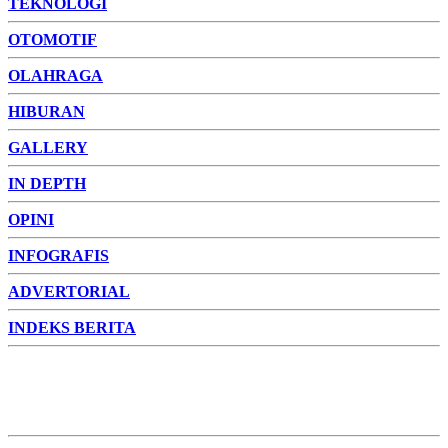
TEKNOLOGI
OTOMOTIF
OLAHRAGA
HIBURAN
GALLERY
IN DEPTH
OPINI
INFOGRAFIS
ADVERTORIAL
INDEKS BERITA
ADVERTORIAL
FOTO
VIDEO
PESONA JAMBI
PESONA
INDONESIA
PESONA DUNIA
CAKRAWALA
HEALTH
PROPERTY
LIFESTYLE
ENTREPRENEURSHIP