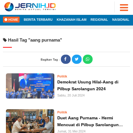
ADVERTORIAL
©
2022
FOTO
JERNIH.ID
HOME
BERITA TERBARU
KHAZANAH ISLAM
REGIONAL
NASIONAL
•
VIDEO
Developed
by
PESONA
Hasil Tag "
aang purnama
"
JAMBI
HOME
PESONA
INDONESIA
Bagikan Tag :
REGIONAL
PESONA
DUNIA
Politik
NASIONAL
CAKRAWALA
Demokrat Usung Hilal-Aang di
Pilbup Sarolangun 2024
HEALTH
INTERNASIONAL
Sabtu, 20 Juli 2024
PROPERTY
EKOBIS
LIFESTYLE
Politik
Duet Aang Purnama - Hermi
ENTREPRENEURSHIP
POLITIK
Mencuat di Pilbup Sarolangun
2024
Jumat, 31 Mei 2024