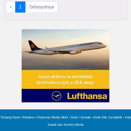
1
Selanjutnya
IN
DEPTH
OPINI
INFOGRAFIS
ADVERTORIAL
INDEKS
BERITA
Tentang Kami
•
Redaksi
•
Pedoman Media Siber
•
Karir
•
Kontak
•
Kode Etik Jurnalistik
•
Hak
Jawab dan Koreksi Berita