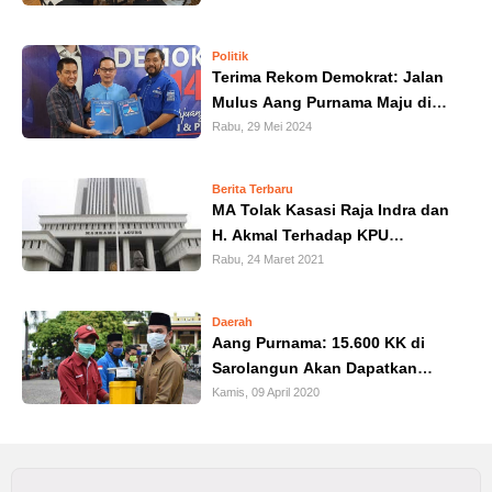
HUKUM
Politik
Terima Rekom Demokrat: Jalan
KRIMINAL
Mulus Aang Purnama Maju di
Pilbup Sarolangun 2024
Rabu, 29 Mei 2024
KHAZANAH
LEISUR
Berita Terbaru
MA Tolak Kasasi Raja Indra dan
H. Akmal Terhadap KPU
TEKNOLOGI
Sarolangun dan Gubernur Jambi
Rabu, 24 Maret 2021
OTOMOTIF
Daerah
Aang Purnama: 15.600 KK di
OLAHRAGA
Sarolangun Akan Dapatkan
Bantuan Sembako dari Pemkab
Kamis, 09 April 2020
HIBURAN
GALLERY