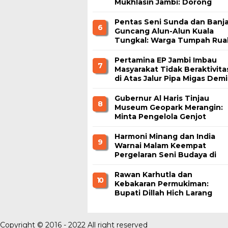
Mukhlasin Jambi: Dorong
Kemandirian Ekonomi
Pesantren
Pentas Seni Sunda dan Banja
6
Guncang Alun-Alun Kuala
Tungkal: Warga Tumpah Rua
Nikmati Kuliner Gratis
Pertamina EP Jambi Imbau
7
Masyarakat Tidak Beraktivita
di Atas Jalur Pipa Migas Demi
Keselamatan Bersama
Gubernur Al Haris Tinjau
8
Museum Geopark Merangin:
Minta Pengelola Genjot
Inovasi dan Tambah Koleksi
Harmoni Minang dan India
9
Warnai Malam Keempat
Pergelaran Seni Budaya di
Alun-Alun Kuala Tungkal
Rawan Karhutla dan
1 0
Kebakaran Permukiman:
Bupati Dillah Hich Larang
Camat Tinggalkan Wilayah
Copyright © 2016 - 2022 All right reserved