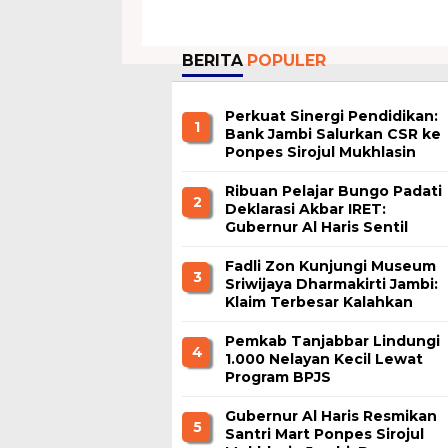
BERITA
POPULER
Perkuat Sinergi Pendidikan:
1
Bank Jambi Salurkan CSR ke
Ponpes Sirojul Mukhlasin
Jambi
Ribuan Pelajar Bungo Padati
2
Deklarasi Akbar IRET:
Gubernur Al Haris Sentil
Bahaya Judi Online dan
Radikalisme
Fadli Zon Kunjungi Museum
3
Sriwijaya Dharmakirti Jambi:
Klaim Terbesar Kalahkan
Borobudur dan Prambanan
Pemkab Tanjabbar Lindungi
4
1.000 Nelayan Kecil Lewat
Program BPJS
Ketenagakerjaan
Gubernur Al Haris Resmikan
5
Santri Mart Ponpes Sirojul