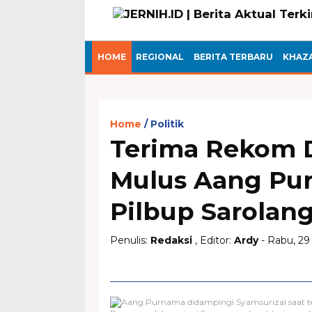
HOME
REGIONAL
BERITA TERBARU
KHAZ
Home
Politik
Terima Rekom D
Mulus Aang Pu
Pilbup Sarolan
Penulis:
Redaksi
, Editor:
Ardy
- Rabu, 29