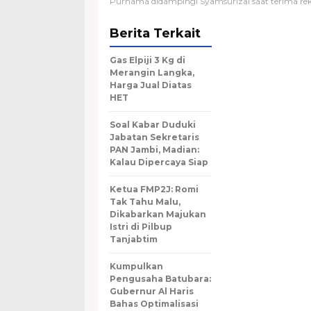
Purnama didampingi Syamsurizal saat terima re
Berita Terkait
Gas Elpiji 3 Kg di
Merangin Langka,
Harga Jual Diatas
HET
Soal Kabar Duduki
Jabatan Sekretaris
PAN Jambi, Madian:
Kalau Dipercaya Siap
Ketua FMP2J: Romi
Tak Tahu Malu,
Dikabarkan Majukan
Istri di Pilbup
Tanjabtim
Kumpulkan
Pengusaha Batubara:
Gubernur Al Haris
Bahas Optimalisasi