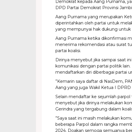
Demokrat kepada Aang Purnama, yang
DPD Partai Demokrat Provinsi Jambi,
Aang Purnama yang merupakan Ketu
diperintahkan oleh partai untuk mel
yang mempunyai hak dukung untuk men
Aang Purnama ketika dikonfirmasi m
menerima rekomendasi atau surat tu
partai koalisi.
Dirinya menyebut jika sampai saat ini
komunikasi dengan partai politik lain.
mendaftarkan diri diberbagai partai 
”Kemarin saya daftar di NasDem, PAN
Aang yang juga Wakil Ketua I DPRD 
Selain mendaftar ke sejumlah parpol
menyebut jika dirinya melakukan ko
Gerindra yang tergabung dalam koalis
”Saya saat ini masih melakukan komu
beberapa Parpol dalam rangka memba
2024. Doakan semoga semuanya berjal