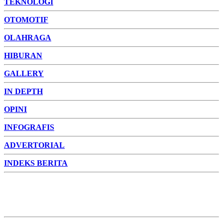
TEKNOLOGI
OTOMOTIF
OLAHRAGA
HIBURAN
GALLERY
IN DEPTH
OPINI
INFOGRAFIS
ADVERTORIAL
INDEKS BERITA
ADVERTORIAL
FOTO
VIDEO
PESONA JAMBI
PESONA
INDONESIA
PESONA DUNIA
CAKRAWALA
HEALTH
PROPERTY
LIFESTYLE
ENTREPRENEURSHIP