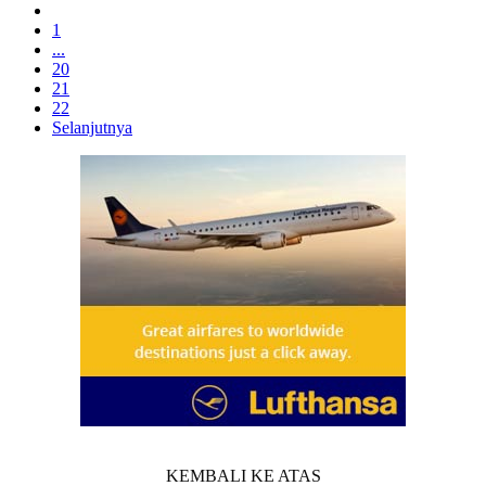
1
...
20
21
22
Selanjutnya
KEMBALI KE ATAS