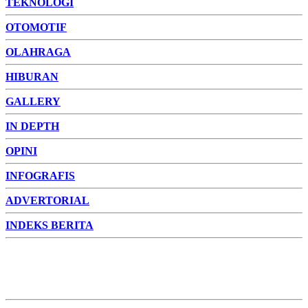
TEKNOLOGI
OTOMOTIF
OLAHRAGA
HIBURAN
GALLERY
IN DEPTH
OPINI
INFOGRAFIS
ADVERTORIAL
INDEKS BERITA
ADVERTORIAL
FOTO
VIDEO
PESONA JAMBI
PESONA
INDONESIA
PESONA DUNIA
CAKRAWALA
HEALTH
PROPERTY
LIFESTYLE
ENTREPRENEURSHIP