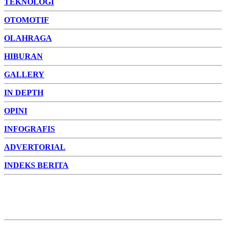
TEKNOLOGI
OTOMOTIF
OLAHRAGA
HIBURAN
GALLERY
IN DEPTH
OPINI
INFOGRAFIS
ADVERTORIAL
INDEKS BERITA
ADVERTORIAL
FOTO
VIDEO
PESONA JAMBI
PESONA
INDONESIA
PESONA DUNIA
CAKRAWALA
HEALTH
PROPERTY
LIFESTYLE
ENTREPRENEURSHIP