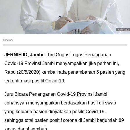
HUKUM
KRIMINAL
Istimewa
KHAZANAH
Ilustrasi
LEISUR
JERNIH.ID, Jambi
- Tim Gugus Tugas Penanganan
Covid-19 Provinsi Jambi menyampaikan jika perhari ini,
TEKNOLOGI
Rabu (20/5/2020) kembali ada penambahan 5 pasien yang
OTOMOTIF
terkonfirmasi positif Covid-19.
Juru Bicara Penanganan Covid-19 Provinsi Jambi,
OLAHRAGA
Johansyah menyampaikan berdasarkan hasil uji swab
HIBURAN
yang keluar 5 pasien dinyatakan positif Covid-19,
sehingga total pasien positif corona di Jambi berjumlah 89
GALLERY
kasus dan 4 sembuh.