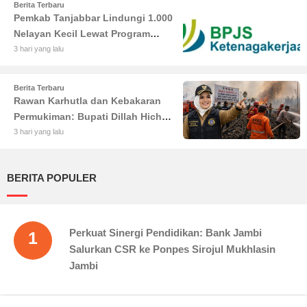
Berita Terbaru
Pemkab Tanjabbar Lindungi 1.000
Nelayan Kecil Lewat Program
BPJS Ketenagakerjaan
3 hari yang lalu
Berita Terbaru
Rawan Karhutla dan Kebakaran
Permukiman: Bupati Dillah Hich
Larang Camat Tinggalkan Wilayah
3 hari yang lalu
BERITA POPULER
Perkuat Sinergi Pendidikan: Bank Jambi
1
Salurkan CSR ke Ponpes Sirojul Mukhlasin
Jambi