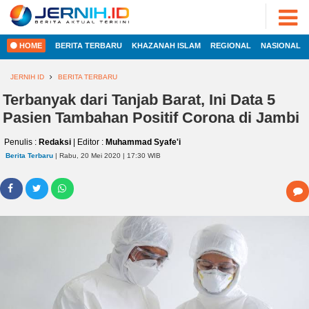
ADVERTORIAL
©
2022
FOTO
JERNIH.ID
HOME
BERITA TERBARU
KHAZANAH ISLAM
REGIONAL
NASIONAL
•
VIDEO
Developed
by
JERNIH ID
BERITA TERBARU
PESONA
JAMBI
Terbanyak dari Tanjab Barat, Ini Data 5
HOME
Pasien Tambahan Positif Corona di Jambi
PESONA
INDONESIA
Penulis :
Redaksi
| Editor :
Muhammad Syafe'i
REGIONAL
PESONA
Berita Terbaru
| Rabu, 20 Mei 2020 | 17:30 WIB
DUNIA
NASIONAL
CAKRAWALA
HEALTH
INTERNASIONAL
PROPERTY
EKOBIS
LIFESTYLE
ENTREPRENEURSHIP
POLITIK