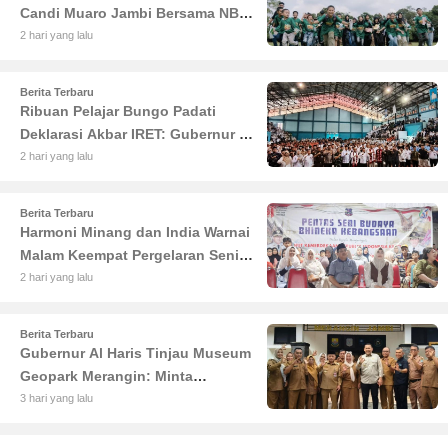
Candi Muaro Jambi Bersama NBT
Coal Group
2 hari yang lalu
Berita Terbaru
Ribuan Pelajar Bungo Padati
Deklarasi Akbar IRET: Gubernur Al
Haris Sentil Bahaya Judi Online
2 hari yang lalu
dan Radikalisme
Berita Terbaru
Harmoni Minang dan India Warnai
Malam Keempat Pergelaran Seni
Budaya di Alun-Alun Kuala
2 hari yang lalu
Tungkal
Berita Terbaru
Gubernur Al Haris Tinjau Museum
Geopark Merangin: Minta
Pengelola Genjot Inovasi dan
3 hari yang lalu
Tambah Koleksi