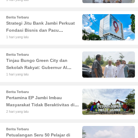
Jambi Diciduk Propam
Berita Terbaru
Strategi Jitu Bank Jambi Perkuat
Fondasi Bisnis dan Pacu
Pertumbuhan Ekonomi Jambi
1 hari yang lalu
Berita Terbaru
Tinjau Bungo Green City dan
Sekolah Rakyat: Gubernur Al
Haris Tekankan Sinergi
1 hari yang lalu
Pendidikan dan Infrastruktur
Berita Terbaru
Pertamina EP Jambi Imbau
Masyarakat Tidak Beraktivitas di
Atas Jalur Pipa Migas Demi
2 hari yang lalu
Keselamatan Bersama
Berita Terbaru
Petualangan Seru 50 Pelajar di