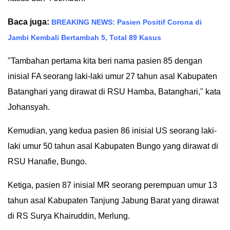
IN
Baca juga:
BREAKING NEWS: Pasien Positif Corona di
DEPTH
Jambi Kembali Bertambah 5, Total 89 Kasus
OPINI
"Tambahan pertama kita beri nama pasien 85 dengan
inisial FA seorang laki-laki umur 27 tahun asal Kabupaten
INFOGRAFIS
Batanghari yang dirawat di RSU Hamba, Batanghari," kata
ADVERTORIAL
Johansyah.
INDEKS
Kemudian, yang kedua pasien 86 inisial US seorang laki-
BERITA
laki umur 50 tahun asal Kabupaten Bungo yang dirawat di
RSU Hanafie, Bungo.
Ketiga, pasien 87 inisial MR seorang perempuan umur 13
tahun asal Kabupaten Tanjung Jabung Barat yang dirawat
di RS Surya Khairuddin, Merlung.