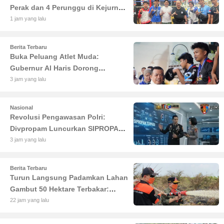
Perak dan 4 Perunggu di Kejurnas
IMC 2026 Bekasi
1 jam yang lalu
Berita Terbaru
Buka Peluang Atlet Muda:
Gubernur Al Haris Dorong
Turnamen Padel Piala Ketua DPRD
3 jam yang lalu
Jadi Agenda Rutin
Nasional
Revolusi Pengawasan Polri:
Divpropam Luncurkan SIPROPAM
Terpadu Berbasis AI untuk
3 jam yang lalu
Transparansi Maksimal
Berita Terbaru
Turun Langsung Padamkan Lahan
Gambut 50 Hektare Terbakar:
Gubernur Al Haris Minta Desa di
22 jam yang lalu
Jambi Siaga Karhutla