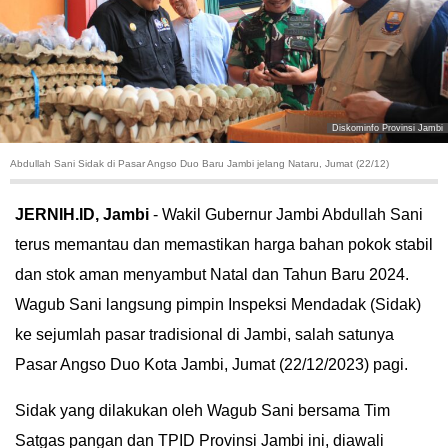
HUKUM
KRIMINAL
KHAZANAH
Diskominfo Provinsi Jambi
Abdullah Sani Sidak di Pasar Angso Duo Baru Jambi jelang Nataru, Jumat (22/12)
LEISUR
JERNIH.ID, Jambi
-
Wakil Gubernur Jambi Abdullah Sani
TEKNOLOGI
terus memantau dan memastikan harga bahan pokok stabil
dan stok aman menyambut Natal dan Tahun Baru 2024.
OTOMOTIF
Wagub Sani langsung pimpin Inspeksi Mendadak (Sidak)
OLAHRAGA
ke sejumlah pasar tradisional di Jambi, salah satunya
Pasar Angso Duo Kota Jambi, Jum
at (22/12/2023) pagi.
HIBURAN
Sidak yang dilakukan oleh Wagub Sani bersama Tim
GALLERY
Satgas pangan dan TPID Provinsi Jambi ini, diawali