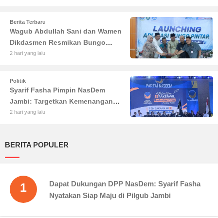
Berita Terbaru
Wagub Abdullah Sani dan Wamen
Dikdasmen Resmikan Bungo
Pintar: Dorong Digitalisasi
2 hari yang lalu
Pendidikan Jambi
Politik
Syarif Fasha Pimpin NasDem
Jambi: Targetkan Kemenangan
Besar di Pemilu 2029
2 hari yang lalu
BERITA POPULER
Dapat Dukungan DPP NasDem: Syarif Fasha
1
Nyatakan Siap Maju di Pilgub Jambi