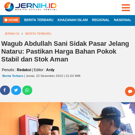
ADVERTORIAL
©
2022
FOTO
JERNIH.ID
HOME
BERITA TERBARU
KHAZANAH ISLAM
REGIONAL
NASIONAL
•
VIDEO
Developed
by
JERNIH ID
BERITA TERBARU
PESONA
JAMBI
Wagub Abdullah Sani Sidak Pasar Jelang
HOME
Nataru: Pastikan Harga Bahan Pokok
PESONA
INDONESIA
Stabil dan Stok Aman
REGIONAL
PESONA
Penulis :
Redaksi
| Editor :
Ardy
DUNIA
Berita Terbaru
| Jumat, 22 Desember 2023 | 21:03 WIB
NASIONAL
CAKRAWALA
HEALTH
INTERNASIONAL
PROPERTY
EKOBIS
LIFESTYLE
ENTREPRENEURSHIP
POLITIK