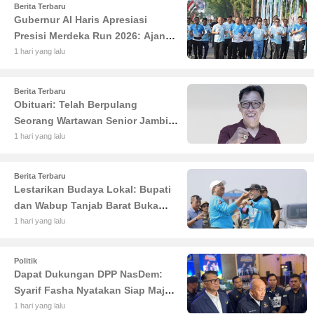
Berita Terbaru
Gubernur Al Haris Apresiasi
Presisi Merdeka Run 2026: Ajang
Olahraga yang Gerakkan UMKM
1 hari yang lalu
Jambi
Berita Terbaru
Obituari: Telah Berpulang
Seorang Wartawan Senior Jambi
Hery Farmansyah atau Hery
1 hari yang lalu
Rawas
Berita Terbaru
Lestarikan Budaya Lokal: Bupati
dan Wabup Tanjab Barat Buka
Lomba Sauk'an Layangan
1 hari yang lalu
Politik
Dapat Dukungan DPP NasDem:
Syarif Fasha Nyatakan Siap Maju
di Pilgub Jambi
1 hari yang lalu