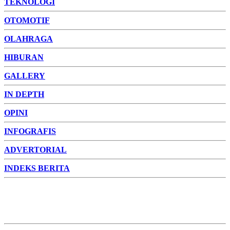
TEKNOLOGI
OTOMOTIF
OLAHRAGA
HIBURAN
GALLERY
IN DEPTH
OPINI
INFOGRAFIS
ADVERTORIAL
INDEKS BERITA
ADVERTORIAL
FOTO
VIDEO
PESONA JAMBI
PESONA
INDONESIA
PESONA DUNIA
CAKRAWALA
HEALTH
PROPERTY
LIFESTYLE
ENTREPRENEURSHIP