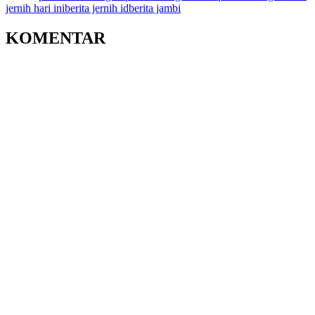
jernih hari ini
berita jernih id
berita jambi
KOMENTAR