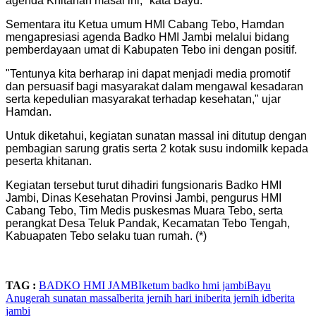
agenda Khitanan masal ini," kata Bayu.
Sementara itu Ketua umum HMI Cabang Tebo, Hamdan
mengapresiasi agenda Badko HMI Jambi melalui bidang
pemberdayaan umat di Kabupaten Tebo ini dengan positif.
"Tentunya kita berharap ini dapat menjadi media promotif
dan persuasif bagi masyarakat dalam mengawal kesadaran
serta kepedulian masyarakat terhadap kesehatan," ujar
Hamdan.
Untuk diketahui, kegiatan sunatan massal ini ditutup dengan
pembagian sarung gratis serta 2 kotak susu indomilk kepada
peserta khitanan.
Kegiatan tersebut turut dihadiri fungsionaris Badko HMI
Jambi, Dinas Kesehatan Provinsi Jambi, pengurus HMI
Cabang Tebo, Tim Medis puskesmas Muara Tebo, serta
perangkat Desa Teluk Pandak, Kecamatan Tebo Tengah,
Kabuapaten Tebo selaku tuan rumah. (*)
TAG :
BADKO HMI JAMBI
ketum badko hmi jambi
Bayu
Anugerah
sunatan massal
berita jernih hari ini
berita jernih id
berita
jambi