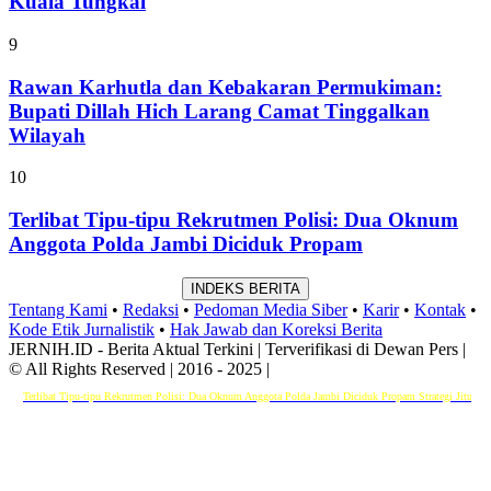
Kuala Tungkal
9
Rawan Karhutla dan Kebakaran Permukiman:
Bupati Dillah Hich Larang Camat Tinggalkan
Wilayah
10
Terlibat Tipu-tipu Rekrutmen Polisi: Dua Oknum
Anggota Polda Jambi Diciduk Propam
INDEKS BERITA
Tentang Kami
•
Redaksi
•
Pedoman Media Siber
•
Karir
•
Kontak
•
Kode Etik Jurnalistik
•
Hak Jawab dan Koreksi Berita
JERNIH.ID - Berita Aktual Terkini | Terverifikasi di Dewan Pers |
© All Rights Reserved | 2016 - 2025 |
libat Tipu-tipu Rekrutmen Polisi: Dua Oknum Anggota Polda Jambi Diciduk Propam
Strategi Jitu Bank Jamb