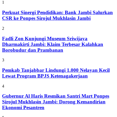
1
Perkuat Sinergi Pendidikan: Bank Jambi Salurkan
CSR ke Ponpes Sirojul Mukhlasin Jambi
2
Fadli Zon Kunjungi Museum Sriwijaya
Dharmakirti Jambi: Klaim Terbesar Kalahkan
Borobudur dan Prambanan
3
Pemkab Tanjabbar Lindungi 1.000 Nelayan Kecil
Lewat Program BPJS Ketenagakerjaan
4
Gubernur Al Haris Resmikan Santri Mart Ponpes
Sirojul Mukhlasin Jambi: Dorong Kemandirian
Ekonomi Pesantren