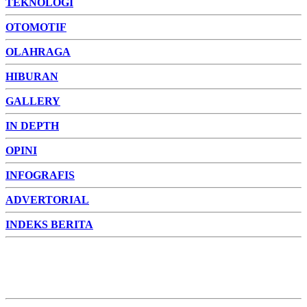
TEKNOLOGI
OTOMOTIF
OLAHRAGA
HIBURAN
GALLERY
IN DEPTH
OPINI
INFOGRAFIS
ADVERTORIAL
INDEKS BERITA
ADVERTORIAL
FOTO
VIDEO
PESONA JAMBI
PESONA
INDONESIA
PESONA DUNIA
CAKRAWALA
HEALTH
PROPERTY
LIFESTYLE
ENTREPRENEURSHIP