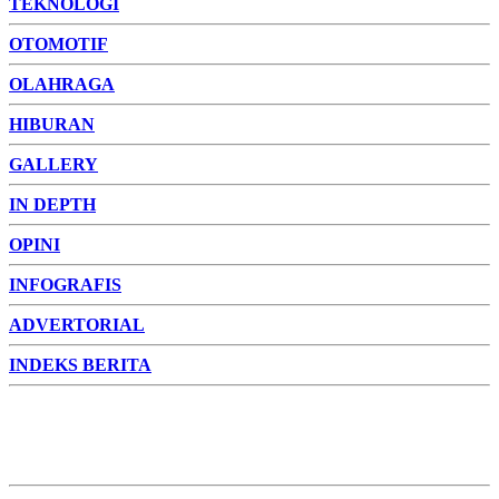
TEKNOLOGI
OTOMOTIF
OLAHRAGA
HIBURAN
GALLERY
IN DEPTH
OPINI
INFOGRAFIS
ADVERTORIAL
INDEKS BERITA
ADVERTORIAL
FOTO
VIDEO
PESONA JAMBI
PESONA
INDONESIA
PESONA DUNIA
CAKRAWALA
HEALTH
PROPERTY
LIFESTYLE
ENTREPRENEURSHIP