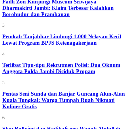
Fadli Zon Kunjungi Museum Sriwijaya
Dharmakirti Jambi: Klaim Terbesar Kalahkan
Borobudur dan Prambanan
3
Pemkab Tanjabbar Lindungi 1.000 Nelayan Kecil
Lewat Program BPJS Ketenagakerjaan
4
Terlibat Tipu-tipu Rekrutmen Polisi: Dua Oknum
Anggota Polda Jambi Diciduk Propam
5
Pentas Seni Sunda dan Banjar Guncang Alun-Alun
Kuala Tungkal: Warga Tumpah Ruah Nikmati
Kuliner Gratis
6
Stop Bullying dan Radikalisme: Wagub Abdullah