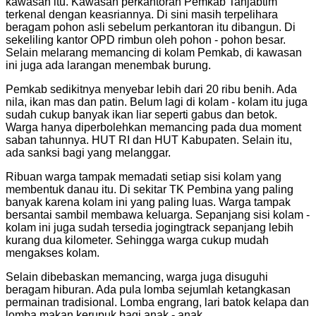
kawasan itu. Kawasan perkantoran Pemkab Tanjabtim
terkenal dengan keasriannya. Di sini masih terpelihara
beragam pohon asli sebelum perkantoran itu dibangun. Di
sekeliling kantor OPD rimbun oleh pohon - pohon besar.
Selain melarang memancing di kolam Pemkab, di kawasan
ini juga ada larangan menembak burung.
Pemkab sedikitnya menyebar lebih dari 20 ribu benih. Ada
nila, ikan mas dan patin. Belum lagi di kolam - kolam itu juga
sudah cukup banyak ikan liar seperti gabus dan betok.
Warga hanya diperbolehkan memancing pada dua moment
saban tahunnya. HUT RI dan HUT Kabupaten. Selain itu,
ada sanksi bagi yang melanggar.
Ribuan warga tampak memadati setiap sisi kolam yang
membentuk danau itu. Di sekitar TK Pembina yang paling
banyak karena kolam ini yang paling luas. Warga tampak
bersantai sambil membawa keluarga. Sepanjang sisi kolam -
kolam ini juga sudah tersedia jogingtrack sepanjang lebih
kurang dua kilometer. Sehingga warga cukup mudah
mengakses kolam.
Selain dibebaskan memancing, warga juga disuguhi
beragam hiburan. Ada pula lomba sejumlah ketangkasan
permainan tradisional. Lomba engrang, lari batok kelapa dan
lomba makan kerupuk bagi anak - anak..