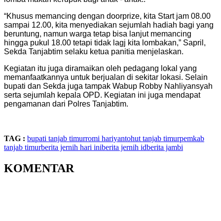
“Khusus memancing dengan doorprize, kita Start jam 08.00
sampai 12.00, kita menyediakan sejumlah hadiah bagi yang
beruntung, namun warga tetap bisa lanjut memancing
hingga pukul 18.00 tetapi tidak lagj kita lombakan,” Sapril,
Sekda Tanjabtim selaku ketua panitia menjelaskan.
Kegiatan itu juga diramaikan oleh pedagang lokal yang
memanfaatkannya untuk berjualan di sekitar lokasi. Selain
bupati dan Sekda juga tampak Wabup Robby Nahliyansyah
serta sejumlah kepala OPD. Kegiatan ini juga mendapat
pengamanan dari Polres Tanjabtim.
TAG :
bupati tanjab timur
romi hariyanto
hut tanjab timur
pemkab
tanjab timur
berita jernih hari ini
berita jernih id
berita jambi
KOMENTAR