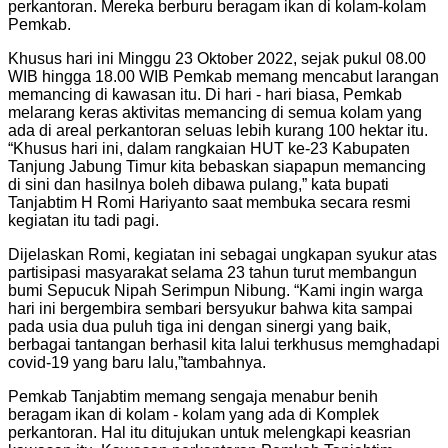
perkantoran. Mereka berburu beragam ikan di kolam-kolam
Pemkab.
Khusus hari ini Minggu 23 Oktober 2022, sejak pukul 08.00
WIB hingga 18.00 WIB Pemkab memang mencabut larangan
memancing di kawasan itu. Di hari - hari biasa, Pemkab
melarang keras aktivitas memancing di semua kolam yang
ada di areal perkantoran seluas lebih kurang 100 hektar itu.
“Khusus hari ini, dalam rangkaian HUT ke-23 Kabupaten
Tanjung Jabung Timur kita bebaskan siapapun memancing
di sini dan hasilnya boleh dibawa pulang,” kata bupati
Tanjabtim H Romi Hariyanto saat membuka secara resmi
kegiatan itu tadi pagi.
Dijelaskan Romi, kegiatan ini sebagai ungkapan syukur atas
partisipasi masyarakat selama 23 tahun turut membangun
bumi Sepucuk Nipah Serimpun Nibung. “Kami ingin warga
hari ini bergembira sembari bersyukur bahwa kita sampai
pada usia dua puluh tiga ini dengan sinergi yang baik,
berbagai tantangan berhasil kita lalui terkhusus memghadapi
covid-19 yang baru lalu,”tambahnya.
Pemkab Tanjabtim memang sengaja menabur benih
beragam ikan di kolam - kolam yang ada di Komplek
perkantoran. Hal itu ditujukan untuk melengkapi keasrian