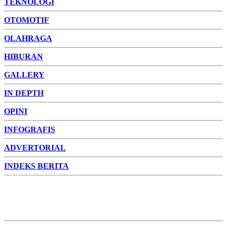
TEKNOLOGI
OTOMOTIF
OLAHRAGA
HIBURAN
GALLERY
IN DEPTH
OPINI
INFOGRAFIS
ADVERTORIAL
INDEKS BERITA
ADVERTORIAL
FOTO
VIDEO
PESONA JAMBI
PESONA
INDONESIA
PESONA DUNIA
CAKRAWALA
HEALTH
PROPERTY
LIFESTYLE
ENTREPRENEURSHIP