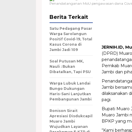
Penandatanganan MoU pengawasan dana Covid
Berita Terkait
Satu Pedagang Pasar
Warga Sarolangun
Positif Covid-19, Total
Kasus Corona di
JERNIH.ID, M
Jambi Jadi 109
(DPRD) Muaro 
penandatangan
Soal Putusan MK,
Pemkab Muaro 
Nauli : Bukan
Jambi dan piha
Dibatalkan, Tapi PSU
Penandatangan
Warga Lubuk Landai
Jambi bersama
Bungo Dukungan
dilaksanakan d
Haris-Sani Lanjutkan
Pembangunan Jambi
pagi.
Bupati Muaro
Ronison Sirait
Muaro Jambi m
Apresiasi Disdukcapil
BPKP yang ma
Muaro Jambi
Wujudkan Layanan
“Kami berhara
Perekeman E-KTP di