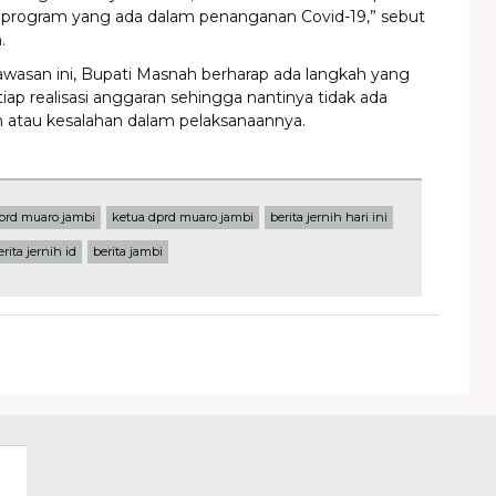
program yang ada dalam penanganan Covid-19,” sebut
.
asan ini, Bupati Masnah berharap ada langkah yang
tiap realisasi anggaran sehingga nantinya tidak ada
atau kesalahan dalam pelaksanaannya.
prd muaro jambi
ketua dprd muaro jambi
berita jernih hari ini
erita jernih id
berita jambi