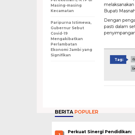
melaksanakan 
Masing-masing
Bupati Masnah
Kecamatan
Dengan pengaw
Paripurna Istimewa,
pasti dalam se
Gubernur Sebut
penyimpangan 
Covid-19
Mengakibatkan
Perlambatan
Ekonomi Jambi yang
Signifikan
d
Tag:
b
BERITA
POPULER
Perkuat Sinergi Pendidikan:
1