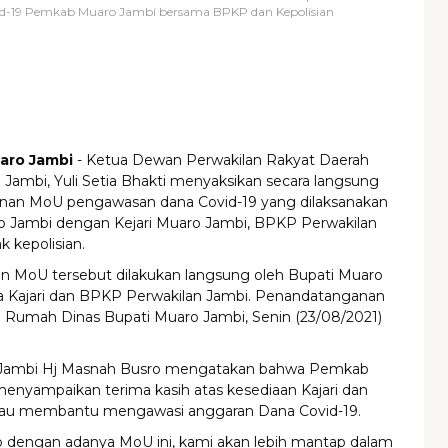
-19 Pemkab Muaro Jambi bersama BPKP dan Kepolisian
uaro Jambi
- Ketua Dewan Perwakilan Rakyat Daerah
Jambi, Yuli Setia Bhakti menyaksikan secara langsung
an MoU pengawasan dana Covid-19 yang dilaksanakan
Jambi dengan Kejari Muaro Jambi, BPKP Perwakilan
k kepolisian.
 MoU tersebut dilakukan langsung oleh Bupati Muaro
 Kajari dan BPKP Perwakilan Jambi. Penandatanganan
i Rumah Dinas Bupati Muaro Jambi, Senin (23/08/2021)
 Jambi Hj Masnah Busro mengatakan bahwa Pemkab
enyampaikan terima kasih atas kesediaan Kajari dan
u membantu mengawasi anggaran Dana Covid-19.
p dengan adanya MoU ini, kami akan lebih mantap dalam