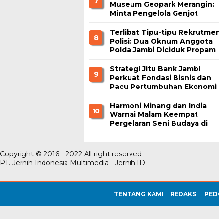
7
Museum Geopark Merangin:
Minta Pengelola Genjot
Inovasi dan Tambah Koleksi
Terlibat Tipu-tipu Rekrutme
8
Polisi: Dua Oknum Anggota
Polda Jambi Diciduk Propam
Strategi Jitu Bank Jambi
9
Perkuat Fondasi Bisnis dan
Pacu Pertumbuhan Ekonomi
Jambi
Harmoni Minang dan India
1 0
Warnai Malam Keempat
Pergelaran Seni Budaya di
Alun-Alun Kuala Tungkal
Copyright © 2016 - 2022 All right reserved
PT. Jernih Indonesia Multimedia - Jernih.ID
TENTANG KAMI
REDAKSI
PED