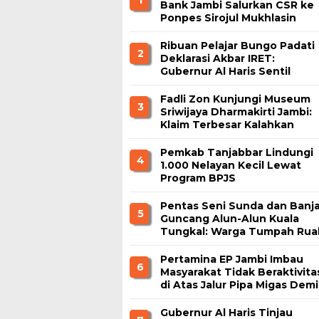
Bank Jambi Salurkan CSR ke
Ponpes Sirojul Mukhlasin
Jambi
Ribuan Pelajar Bungo Padati
2
Deklarasi Akbar IRET:
Gubernur Al Haris Sentil
Bahaya Judi Online dan
Radikalisme
Fadli Zon Kunjungi Museum
3
Sriwijaya Dharmakirti Jambi:
Klaim Terbesar Kalahkan
Borobudur dan Prambanan
Pemkab Tanjabbar Lindungi
4
1.000 Nelayan Kecil Lewat
Program BPJS
Ketenagakerjaan
Pentas Seni Sunda dan Banja
5
Guncang Alun-Alun Kuala
Tungkal: Warga Tumpah Rua
Nikmati Kuliner Gratis
Pertamina EP Jambi Imbau
6
Masyarakat Tidak Beraktivita
di Atas Jalur Pipa Migas Demi
Keselamatan Bersama
Gubernur Al Haris Tinjau