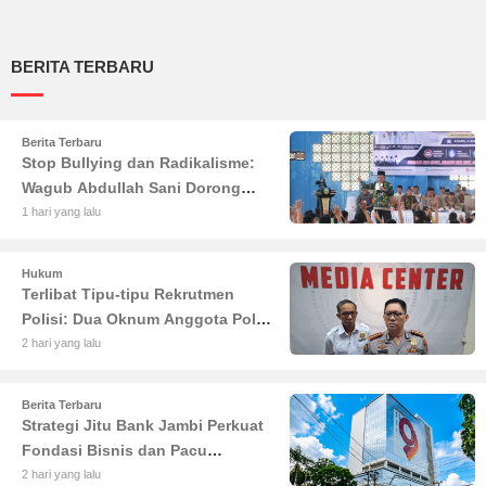
BERITA TERBARU
Berita Terbaru
Stop Bullying dan Radikalisme:
Wagub Abdullah Sani Dorong
Siswa Jadi Garda Terdepan
1 hari yang lalu
Bangsa
Hukum
Terlibat Tipu-tipu Rekrutmen
Polisi: Dua Oknum Anggota Polda
Jambi Diciduk Propam
2 hari yang lalu
Berita Terbaru
Strategi Jitu Bank Jambi Perkuat
Fondasi Bisnis dan Pacu
Pertumbuhan Ekonomi Jambi
2 hari yang lalu