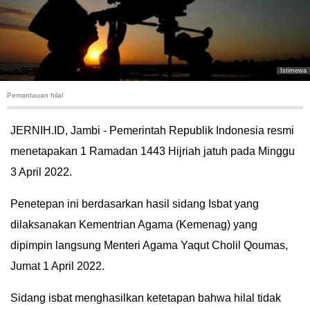
HUKUM
KRIMINAL
Istimewa
KHAZANAH
Pemantauan hilal
LEISUR
JERNIH.ID, Jambi - Pemerintah Republik Indonesia resmi
menetapakan 1 Ramadan 1443 Hijriah jatuh pada Minggu
TEKNOLOGI
3 April 2022.
OTOMOTIF
Penetepan ini berdasarkan hasil sidang Isbat yang
dilaksanakan Kementrian Agama (Kemenag) yang
OLAHRAGA
dipimpin langsung Menteri Agama Yaqut Cholil Qoumas,
HIBURAN
Jumat 1 April 2022.
GALLERY
Sidang isbat menghasilkan ketetapan bahwa hilal tidak