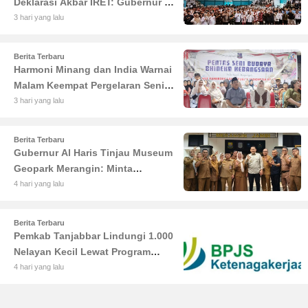
Deklarasi Akbar IRET: Gubernur Al
Haris Sentil Bahaya Judi Online
3 hari yang lalu
dan Radikalisme
Berita Terbaru
Harmoni Minang dan India Warnai
Malam Keempat Pergelaran Seni
Budaya di Alun-Alun Kuala
3 hari yang lalu
Tungkal
Berita Terbaru
Gubernur Al Haris Tinjau Museum
Geopark Merangin: Minta
Pengelola Genjot Inovasi dan
4 hari yang lalu
Tambah Koleksi
Berita Terbaru
Pemkab Tanjabbar Lindungi 1.000
Nelayan Kecil Lewat Program
BPJS Ketenagakerjaan
4 hari yang lalu