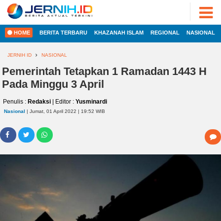
ADVERTORIAL
©
2022
FOTO
JERNIH.ID
HOME
BERITA TERBARU
KHAZANAH ISLAM
REGIONAL
NASIONAL
•
VIDEO
Developed
by
JERNIH ID
NASIONAL
PESONA
JAMBI
Pemerintah Tetapkan 1 Ramadan 1443 H
HOME
Pada Minggu 3 April
PESONA
INDONESIA
Penulis :
Redaksi
| Editor :
Yusminardi
REGIONAL
PESONA
Nasional
| Jumat, 01 April 2022 | 19:52 WIB
DUNIA
NASIONAL
CAKRAWALA
HEALTH
INTERNASIONAL
PROPERTY
EKOBIS
LIFESTYLE
ENTREPRENEURSHIP
POLITIK