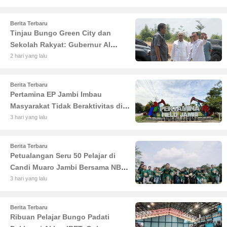
Berita Terbaru
Tinjau Bungo Green City dan
Sekolah Rakyat: Gubernur Al
Haris Tekankan Sinergi
2 hari yang lalu
Pendidikan dan Infrastruktur
Berita Terbaru
Pertamina EP Jambi Imbau
Masyarakat Tidak Beraktivitas di
Atas Jalur Pipa Migas Demi
3 hari yang lalu
Keselamatan Bersama
Berita Terbaru
Petualangan Seru 50 Pelajar di
Candi Muaro Jambi Bersama NBT
Coal Group
3 hari yang lalu
Berita Terbaru
Ribuan Pelajar Bungo Padati