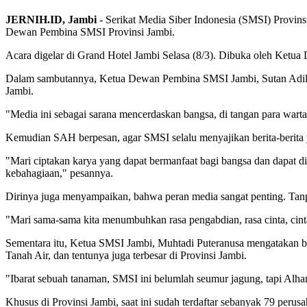
JERNIH.ID, Jambi
- Serikat Media Siber Indonesia (SMSI) Provi
Dewan Pembina SMSI Provinsi Jambi.
Acara digelar di Grand Hotel Jambi Selasa (8/3). Dibuka oleh Ketu
Dalam sambutannya, Ketua Dewan Pembina SMSI Jambi, Sutan Adil 
Jambi.
"Media ini sebagai sarana mencerdaskan bangsa, di tangan para war
Kemudian SAH berpesan, agar SMSI selalu menyajikan berita-berita y
"Mari ciptakan karya yang dapat bermanfaat bagi bangsa dan dapat dik
kebahagiaan," pesannya.
Dirinya juga menyampaikan, bahwa peran media sangat penting. Tanp
"Mari sama-sama kita menumbuhkan rasa pengabdian, rasa cinta, cint
Sementara itu, Ketua SMSI Jambi, Muhtadi Puteranusa mengatakan ba
Tanah Air, dan tentunya juga terbesar di Provinsi Jambi.
"Ibarat sebuah tanaman, SMSI ini belumlah seumur jagung, tapi Alhamd
Khusus di Provinsi Jambi, saat ini sudah terdaftar sebanyak 79 pe