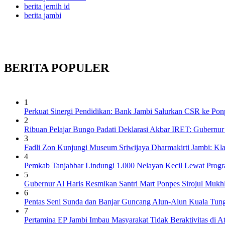
berita jernih id
berita jambi
BERITA
POPULER
1
Perkuat Sinergi Pendidikan: Bank Jambi Salurkan CSR ke Pon
2
Ribuan Pelajar Bungo Padati Deklarasi Akbar IRET: Gubernur 
3
Fadli Zon Kunjungi Museum Sriwijaya Dharmakirti Jambi: Kl
4
Pemkab Tanjabbar Lindungi 1.000 Nelayan Kecil Lewat Prog
5
Gubernur Al Haris Resmikan Santri Mart Ponpes Sirojul Muk
6
Pentas Seni Sunda dan Banjar Guncang Alun-Alun Kuala Tung
7
Pertamina EP Jambi Imbau Masyarakat Tidak Beraktivitas di 