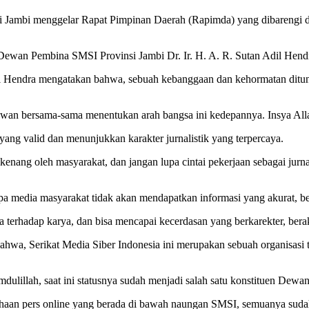
nsi Jambi menggelar Rapat Pimpinan Daerah (Rapimda) yang dibareng
a Dewan Pembina SMSI Provinsi Jambi Dr. Ir. H. A. R. Sutan Adil Hen
Hendra mengatakan bahwa, sebuah kebanggaan dan kehormatan ditun
tawan bersama-sama menentukan arah bangsa ini kedepannya. Insya All
ang valid dan menunjukkan karakter jurnalistik yang terpercaya.
enang oleh masyarakat, dan jangan lupa cintai pekerjaan sebagai jurna
a media masyarakat tidak akan mendapatkan informasi yang akurat, be
a terhadap karya, dan bisa mencapai kecerdasan yang berkarekter, bera
hwa, Serikat Media Siber Indonesia ini merupakan sebuah organisasi t
ulillah, saat ini statusnya sudah menjadi salah satu konstituen Dewan
rusahaan pers online yang berada di bawah naungan SMSI, semuanya su