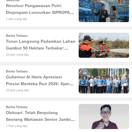
Revolusi Pengawasan Polri:
Divpropam Luncurkan SIPROPAM
Terpadu Berbasis AI untuk
1 jam yang lalu
Transparansi Maksimal
Berita Terbaru
Turun Langsung Padamkan Lahan
Gambut 50 Hektare Terbakar:
Gubernur Al Haris Minta Desa di
20 jam yang lalu
Jambi Siaga Karhutla
Berita Terbaru
Gubernur Al Haris Apresiasi
Presisi Merdeka Run 2026: Ajang
Olahraga yang Gerakkan UMKM
23 jam yang lalu
Jambi
Berita Terbaru
Obituari: Telah Berpulang
Seorang Wartawan Senior Jambi
Hery Farmansyah atau Hery
1 hari yang lalu