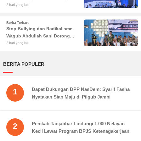
Besar di Pemilu 2029
2 hari yang lalu
Berita Terbaru
Stop Bullying dan Radikalisme:
Wagub Abdullah Sani Dorong
Siswa Jadi Garda Terdepan
2 hari yang lalu
Bangsa
BERITA POPULER
Dapat Dukungan DPP NasDem: Syarif Fasha
1
Nyatakan Siap Maju di Pilgub Jambi
Pemkab Tanjabbar Lindungi 1.000 Nelayan
2
Kecil Lewat Program BPJS Ketenagakerjaan