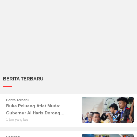
BERITA TERBARU
Berita Terbaru
Buka Peluang Atlet Muda:
Gubernur Al Haris Dorong
Turnamen Padel Piala Ketua DPRD
1 jam yang lalu
Jadi Agenda Rutin
Nasional