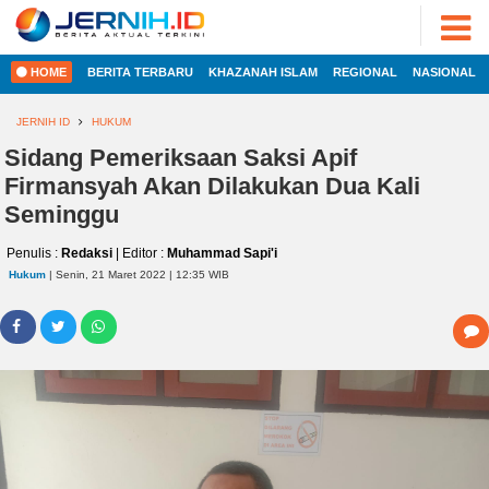
ADVERTORIAL
©
2022
FOTO
JERNIH.ID
HOME
BERITA TERBARU
KHAZANAH ISLAM
REGIONAL
NASIONAL
•
VIDEO
Developed
by
JERNIH ID
HUKUM
PESONA
JAMBI
Sidang Pemeriksaan Saksi Apif
HOME
Firmansyah Akan Dilakukan Dua Kali
PESONA
INDONESIA
Seminggu
REGIONAL
PESONA
Penulis :
Redaksi
| Editor :
Muhammad Sapi'i
DUNIA
Hukum
| Senin, 21 Maret 2022 | 12:35 WIB
NASIONAL
CAKRAWALA
HEALTH
INTERNASIONAL
PROPERTY
EKOBIS
LIFESTYLE
ENTREPRENEURSHIP
POLITIK