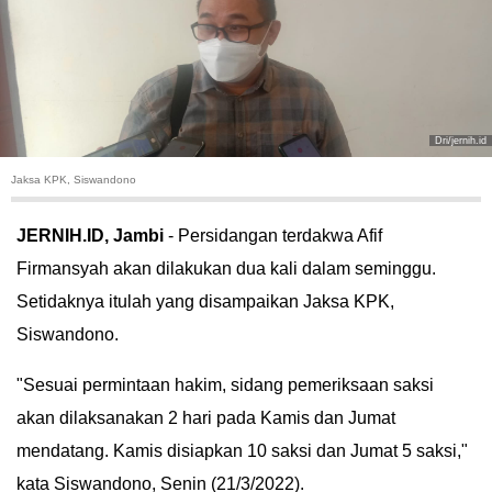
HUKUM
KRIMINAL
KHAZANAH
Dri/jernih.id
Jaksa KPK, Siswandono
LEISUR
JERNIH.ID, Jambi
- Persidangan terdakwa Afif
TEKNOLOGI
Firmansyah akan dilakukan dua kali dalam seminggu.
Setidaknya itulah yang disampaikan Jaksa KPK,
OTOMOTIF
Siswandono.
OLAHRAGA
"Sesuai permintaan hakim, sidang pemeriksaan saksi
HIBURAN
akan dilaksanakan 2 hari pada Kamis dan Jumat
mendatang. Kamis disiapkan 10 saksi dan Jumat 5 saksi,"
GALLERY
kata Siswandono, Senin (21/3/2022).