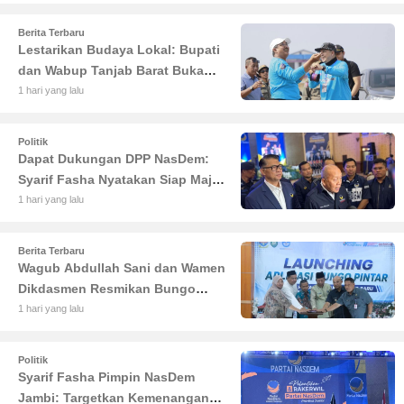
Rawas
Berita Terbaru
Lestarikan Budaya Lokal: Bupati
dan Wabup Tanjab Barat Buka
Lomba Sauk'an Layangan
1 hari yang lalu
Politik
Dapat Dukungan DPP NasDem:
Syarif Fasha Nyatakan Siap Maju
di Pilgub Jambi
1 hari yang lalu
Berita Terbaru
Wagub Abdullah Sani dan Wamen
Dikdasmen Resmikan Bungo
Pintar: Dorong Digitalisasi
1 hari yang lalu
Pendidikan Jambi
Politik
Syarif Fasha Pimpin NasDem
Jambi: Targetkan Kemenangan