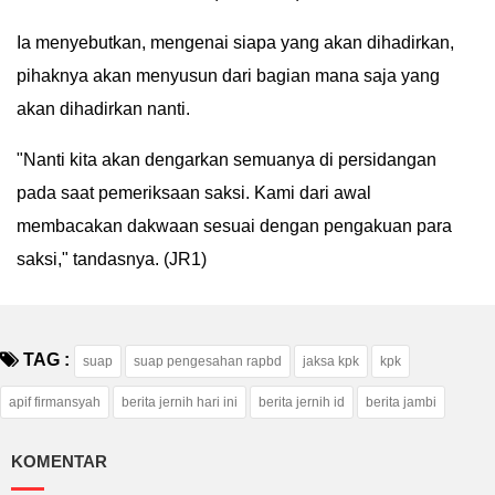
IN
Ia menyebutkan, mengenai siapa yang akan dihadirkan,
DEPTH
pihaknya akan menyusun dari bagian mana saja yang
akan dihadirkan nanti.
OPINI
"Nanti kita akan dengarkan semuanya di persidangan
INFOGRAFIS
pada saat pemeriksaan saksi. Kami dari awal
ADVERTORIAL
membacakan dakwaan sesuai dengan pengakuan para
saksi," tandasnya. (JR1)
INDEKS
BERITA
TAG :
suap
suap pengesahan rapbd
jaksa kpk
kpk
apif firmansyah
berita jernih hari ini
berita jernih id
berita jambi
KOMENTAR