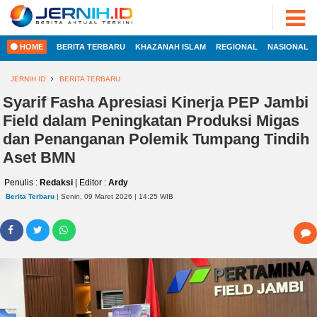
ADVERTORIAL
©
2022
FOTO
JERNIH.ID
HOME
BERITA TERBARU
KHAZANAH ISLAM
REGIONAL
NASIONAL
•
VIDEO
Developed
by
JERNIH ID
BERITA TERBARU
PESONA
JAMBI
Syarif Fasha Apresiasi Kinerja PEP Jambi
HOME
Field dalam Peningkatan Produksi Migas
PESONA
INDONESIA
dan Penanganan Polemik Tumpang Tindih
REGIONAL
Aset BMN
PESONA
DUNIA
Penulis :
Redaksi
| Editor :
Ardy
NASIONAL
CAKRAWALA
Berita Terbaru
| Senin, 09 Maret 2026 | 14:25 WIB
HEALTH
INTERNASIONAL
PROPERTY
EKOBIS
LIFESTYLE
ENTREPRENEURSHIP
POLITIK