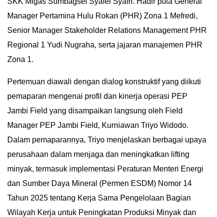
SKK Migas Sumbagsel Syafei Syafri. Hadir pula General
IN
Manager Pertamina Hulu Rokan (PHR) Zona 1 Mefredi,
DEPTH
Senior Manager Stakeholder Relations Management PHR
Regional 1 Yudi Nugraha, serta jajaran manajemen PHR
OPINI
Zona 1.
INFOGRAFIS
Pertemuan diawali dengan dialog konstruktif yang diikuti
pemaparan mengenai profil dan kinerja operasi PEP
ADVERTORIAL
Jambi Field yang disampaikan langsung oleh Field
INDEKS
Manager PEP Jambi Field, Kurniawan Triyo Widodo.
BERITA
Dalam pemaparannya, Triyo menjelaskan berbagai upaya
perusahaan dalam menjaga dan meningkatkan lifting
minyak, termasuk implementasi Peraturan Menteri Energi
dan Sumber Daya Mineral (Permen ESDM) Nomor 14
Tahun 2025 tentang Kerja Sama Pengelolaan Bagian
Wilayah Kerja untuk Peningkatan Produksi Minyak dan