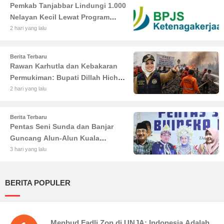
Pemkab Tanjabbar Lindungi 1.000
Nelayan Kecil Lewat Program
BPJS Ketenagakerjaan
2 hari yang lalu
Berita Terbaru
Rawan Karhutla dan Kebakaran
Permukiman: Bupati Dillah Hich
Larang Camat Tinggalkan Wilayah
2 hari yang lalu
Berita Terbaru
Pentas Seni Sunda dan Banjar
Guncang Alun-Alun Kuala
Tungkal: Warga Tumpah Ruah
3 hari yang lalu
Nikmati Kuliner Gratis
BERITA POPULER
Menbud Fadli Zon di UNJA: Indonesia Adalah