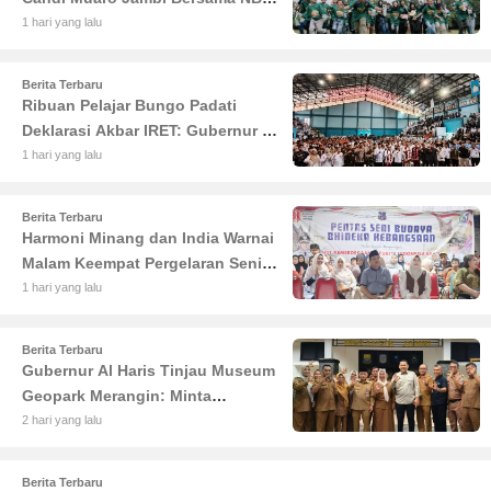
Coal Group
1 hari yang lalu
Berita Terbaru
Ribuan Pelajar Bungo Padati
Deklarasi Akbar IRET: Gubernur Al
Haris Sentil Bahaya Judi Online
1 hari yang lalu
dan Radikalisme
Berita Terbaru
Harmoni Minang dan India Warnai
Malam Keempat Pergelaran Seni
Budaya di Alun-Alun Kuala
1 hari yang lalu
Tungkal
Berita Terbaru
Gubernur Al Haris Tinjau Museum
Geopark Merangin: Minta
Pengelola Genjot Inovasi dan
2 hari yang lalu
Tambah Koleksi
Berita Terbaru