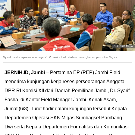
HUKUM
KRIMINAL
KHAZANAH
Dok SKK Migas
LEISUR
Syarif Fasha apresiasi kinerja PEP Jambi Field dalam peningkatan produksi Migas
TEKNOLOGI
JERNIH.ID, Jambi
– Pertamina EP (PEP) Jambi Field
menerima kunjungan kerja reses perseorangan Anggota
OTOMOTIF
DPR RI Komisi XII dari Daerah Pemilihan Jambi, Dr. Syarif
OLAHRAGA
Fasha, di Kantor Field Manager Jambi, Kenali Asam,
Jumat (6/3). Turut hadir dalam kunjungan tersebut Kepala
HIBURAN
Departemen Operasi SKK Migas Sumbagsel Bambang
Dwi serta Kepala Departemen Formalitas dan Komunikasi
GALLERY