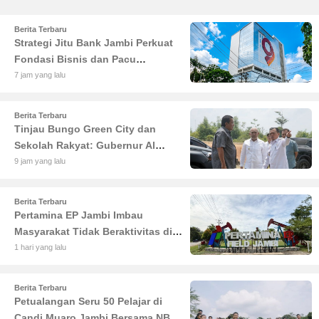
Berita Terbaru
Strategi Jitu Bank Jambi Perkuat
Fondasi Bisnis dan Pacu
Pertumbuhan Ekonomi Jambi
7 jam yang lalu
Berita Terbaru
Tinjau Bungo Green City dan
Sekolah Rakyat: Gubernur Al
Haris Tekankan Sinergi
9 jam yang lalu
Pendidikan dan Infrastruktur
Berita Terbaru
Pertamina EP Jambi Imbau
Masyarakat Tidak Beraktivitas di
Atas Jalur Pipa Migas Demi
1 hari yang lalu
Keselamatan Bersama
Berita Terbaru
Petualangan Seru 50 Pelajar di
Candi Muaro Jambi Bersama NBT