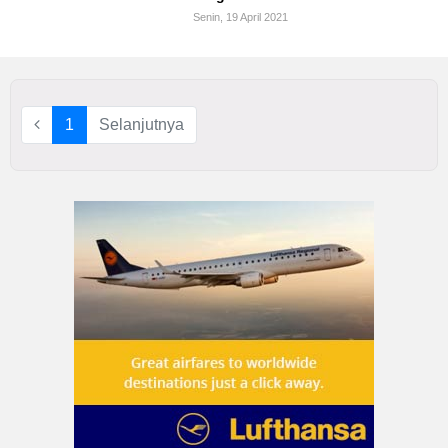
Senin, 19 April 2021
HUKUM
KRIMINAL
KHAZANAH
1
Selanjutnya
LEISUR
TEKNOLOGI
OTOMOTIF
OLAHRAGA
HIBURAN
GALLERY