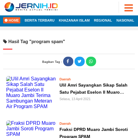
ADVERTORIAL
©
2022
FOTO
JERNIH.ID
HOME
BERITA TERBARU
KHAZANAH ISLAM
REGIONAL
NASIONAL
•
VIDEO
Developed
by
PESONA
Hasil Tag "
program spam
"
JAMBI
HOME
PESONA
INDONESIA
Bagikan Tag :
REGIONAL
PESONA
DUNIA
Daerah
NASIONAL
CAKRAWALA
Ulil Amri Sayangkan Sikap Salah
Satu Pejabat Eselon II Muaro
HEALTH
INTERNASIONAL
Jambi Terima Sambungan
Selasa, 13 April 2021
PROPERTY
Meteran Air Program SPAM
EKOBIS
LIFESTYLE
ENTREPRENEURSHIP
Daerah
POLITIK
Fraksi DPRD Muaro Jambi Soroti
Program SPAM