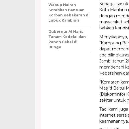
Sebagai sosok
Wabup Hairan
Kota Maulana 
Serahkan Bantuan
Korban Kebakaran di
dengan menden
Lubuk Kambing
masyarakat sek
bahkan kondisi
Gubernur Al Haris
Menyikapinya,
Tanam Kedelai dan
Panen Cabai di
“Kampung Baha
Bungo
dapat memanf
ada dilingkung
Jambi tahun 2
membenahi kaw
Kebersihan d
“Kemaren kami
Masjid Baitul 
(Diskominfo) K
sekitar untuk h
Tadi kami jug
internet sert
keamanannya,”