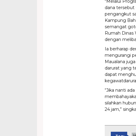
“Melalui Prog
dana tersebut
pengangkut sa
Kampung Bahag
semangat goto
Rumah Dinas W
dengan meliba
Ia berharap d
mengurangi per
Maualana juga
darurat yang 
dapat menghub
kegawatdarurat
“Jika nanti ad
membahayakan s
silahkan hubun
24 jam,” singka
M