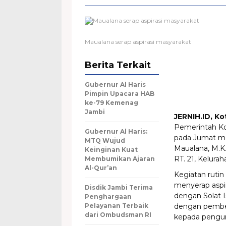
Maualana serap aspirasi masyarakat
Berita Terkait
Gubernur Al Haris
Pimpin Upacara HAB
ke-79 Kemenag
Jambi
JERNIH.ID, Ko
Pemerintah Ko
Gubernur Al Haris:
pada Jumat mal
MTQ Wujud
Maualana, M.K
Keinginan Kuat
RT. 21, Kelura
Membumikan Ajaran
Al-Qur’an
Kegiatan rutin
menyerap aspir
Disdik Jambi Terima
dengan Solat I
Penghargaan
Pelayanan Terbaik
dengan pember
dari Ombudsman RI
kepada pengur