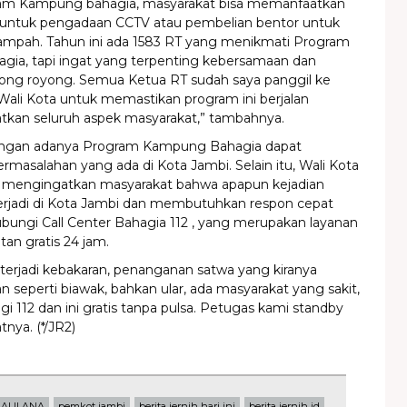
ram Kampung bahagia, masyarakat bisa memanfaatkan
 untuk pengadaan CCTV atau pembelian bentor untuk
mpah. Tahun ini ada 1583 RT yang menikmati Program
ia, tapi ingat yang terpenting kebersamaan dan
ng royong. Semua Ketua RT sudah saya panggil ke
ali Kota untuk memastikan program ini berjalan
tkan seluruh aspek masyarakat,” tambahnya.
engan adanya Program Kampung Bahagia dapat
masalahan yang ada di Kota Jambi. Selain itu, Wali Kota
 mengingatkan masyarakat bahwa apapun kejadian
terjadi di Kota Jambi dan membutuhkan respon cepat
ungi Call Center Bahagia 112 , yang merupakan layanan
an gratis 24 jam.
a terjadi kebakaran, penanganan satwa yang kiranya
eperti biawak, bahkan ular, ada masyarakat yang sakit,
gi 112 dan ini gratis tanpa pulsa. Petugas kami standby
tnya. (*/JR2)
AULANA
pemkot jambi
berita jernih hari ini
berita jernih id