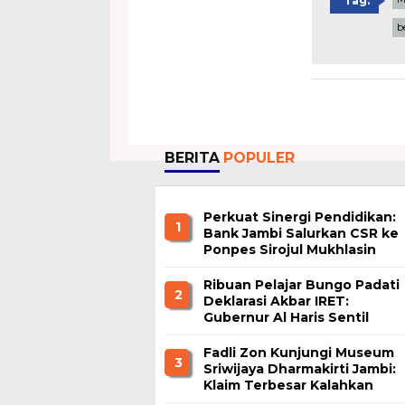
Tag:
b
BERITA
POPULER
Perkuat Sinergi Pendidikan:
1
Bank Jambi Salurkan CSR ke
Ponpes Sirojul Mukhlasin
Jambi
Ribuan Pelajar Bungo Padati
2
Deklarasi Akbar IRET:
Gubernur Al Haris Sentil
Bahaya Judi Online dan
Radikalisme
Fadli Zon Kunjungi Museum
3
Sriwijaya Dharmakirti Jambi:
Klaim Terbesar Kalahkan
Borobudur dan Prambanan