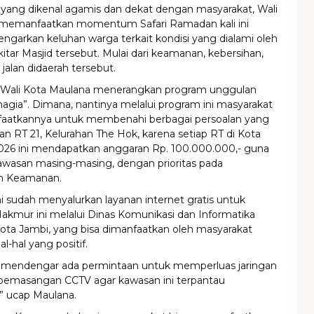
 yang dikenal agamis dan dekat dengan masyarakat, Wali
memanfaatkan momentum Safari Ramadan kali ini
garkan keluhan warga terkait kondisi yang dialami oleh
itar Masjid tersebut. Mulai dari keamanan, kebersihan,
 jalan didaerah tersebut.
 Wali Kota Maulana menerangkan program unggulan
gia”. Dimana, nantinya melalui program ini masyarakat
aatkannya untuk membenahi berbagai persoalan yang
an RT 21, Kelurahan The Hok, karena setiap RT di Kota
026 ini mendapatkan anggaran Rp. 100.000.000,- guna
asan masing-masing, dengan prioritas pada
an Keamanan.
 sudah menyalurkan layanan internet gratis untuk
Makmur ini melalui Dinas Komunikasi dan Informatika
ota Jambi, yang bisa dimanfaatkan oleh masyarakat
al-hal yang positif.
a mendengar ada permintaan untuk memperluas jaringan
a pemasangan CCTV agar kawasan ini terpantau
 ucap Maulana.