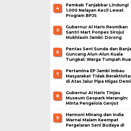
Pemkab Tanjabbar Lindungi
4
1.000 Nelayan Kecil Lewat
Program BPJS
Ketenagakerjaan
Gubernur Al Haris Resmikan
5
Santri Mart Ponpes Sirojul
Mukhlasin Jambi: Dorong
Kemandirian Ekonomi
Pesantren
Pentas Seni Sunda dan Banja
6
Guncang Alun-Alun Kuala
Tungkal: Warga Tumpah Rua
Nikmati Kuliner Gratis
Pertamina EP Jambi Imbau
7
Masyarakat Tidak Beraktivita
di Atas Jalur Pipa Migas Demi
Keselamatan Bersama
Gubernur Al Haris Tinjau
8
Museum Geopark Merangin:
Minta Pengelola Genjot
Inovasi dan Tambah Koleksi
Harmoni Minang dan India
9
Warnai Malam Keempat
Pergelaran Seni Budaya di
Alun-Alun Kuala Tungkal