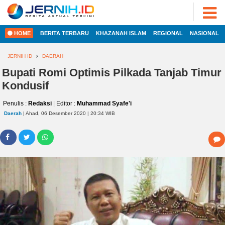
ADVERTORIAL
©
2022
FOTO
JERNIH.ID
HOME
BERITA TERBARU
KHAZANAH ISLAM
REGIONAL
NASIONAL
•
VIDEO
Developed
by
JERNIH ID
DAERAH
PESONA
JAMBI
Bupati Romi Optimis Pilkada Tanjab Timur
HOME
Kondusif
PESONA
INDONESIA
Penulis :
Redaksi
| Editor :
Muhammad Syafe'i
REGIONAL
PESONA
Daerah
| Ahad, 06 Desember 2020 | 20:34 WIB
DUNIA
NASIONAL
CAKRAWALA
HEALTH
INTERNASIONAL
PROPERTY
EKOBIS
LIFESTYLE
ENTREPRENEURSHIP
POLITIK