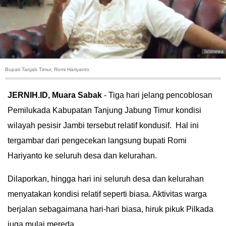
HUKUM
KRIMINAL
Istimewa
KHAZANAH
Bupati Tanjab Timur, Romi Hariyanto
LEISUR
JERNIH.ID, Muara Sabak
- Tiga hari jelang pencoblosan
Pemilukada Kabupatan Tanjung Jabung Timur kondisi
TEKNOLOGI
wilayah pesisir Jambi tersebut relatif kondusif. Hal ini
OTOMOTIF
tergambar dari pengecekan langsung bupati Romi
Hariyanto ke seluruh desa dan kelurahan.
OLAHRAGA
Dilaporkan, hingga hari ini seluruh desa dan kelurahan
HIBURAN
menyatakan kondisi relatif seperti biasa. Aktivitas warga
berjalan sebagaimana hari-hari biasa, hiruk pikuk Pilkada
GALLERY
juga mulai mereda.