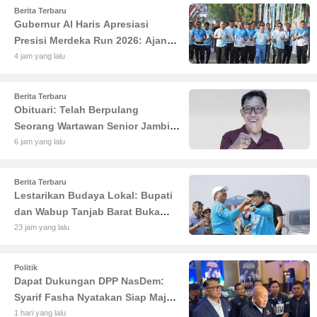
Berita Terbaru
Gubernur Al Haris Apresiasi
Presisi Merdeka Run 2026: Ajang
Olahraga yang Gerakkan UMKM
4 jam yang lalu
Jambi
Berita Terbaru
Obituari: Telah Berpulang
Seorang Wartawan Senior Jambi
Hery Farmansyah atau Hery
6 jam yang lalu
Rawas
Berita Terbaru
Lestarikan Budaya Lokal: Bupati
dan Wabup Tanjab Barat Buka
Lomba Sauk'an Layangan
23 jam yang lalu
Politik
Dapat Dukungan DPP NasDem:
Syarif Fasha Nyatakan Siap Maju
di Pilgub Jambi
1 hari yang lalu