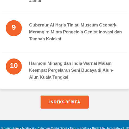
Jambi
Gubernur Al Haris Tinjau Museum Geopark
9
Merangin: Minta Pengelola Genjot Inovasi dan
Tambah Koleksi
Harmoni Minang dan India Warnai Malam
10
Keempat Pergelaran Seni Budaya di Alun-
Alun Kuala Tungkal
INDEKS BERITA
Tentang Kami
•
Redaksi
•
Pedoman Media Siber
•
Karir
•
Kontak
•
Kode Etik Jurnalistik
•
Hak