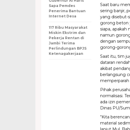
Gubernur Al Haris
Saat baru mem
Sapa Pemdes
sering banjir,
Penerima Bantuan
Internet Desa
yang disebut-
gorong beton y
117 Ribu Masyarakat
siapa, apakah 
Miskin Ekstrim dan
namun gorong t
Pekerja Rentan di
dengan sempurn
Jambi Terima
gorong-gorongn
Perlindungan BPJS
Ketenagakerjaan
Saat itu, tim 
dataran renda
akibat pendang
berlangsung c
memperparah 
Pihak perusah
normalisasi. Te
ada izin peme
Dinas PU/Sumbe
“Kita berenca
material sedime
lanjut Mul. B