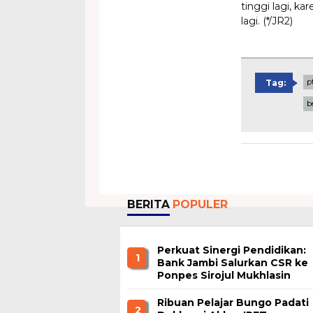
tinggi lagi, k
lagi. (*/JR2)
p
Tag:
b
BERITA
POPULER
Perkuat Sinergi Pendidikan:
1
Bank Jambi Salurkan CSR ke
Ponpes Sirojul Mukhlasin
Jambi
Ribuan Pelajar Bungo Padati
2