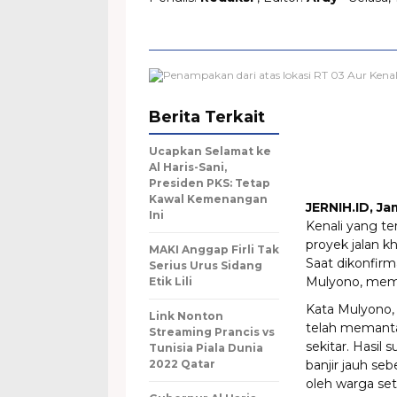
Berita Terkait
Ucapkan Selamat ke
Al Haris-Sani,
Presiden PKS: Tetap
Kawal Kemenangan
JERNIH.ID, Ja
Ini
Kenali yang te
proyek jalan k
MAKI Anggap Firli Tak
Saat dikonfirm
Serius Urus Sidang
Mulyono, memb
Etik Lili
Kata Mulyono,
Link Nonton
telah memanta
Streaming Prancis vs
sekitar. Hasil
Tunisia Piala Dunia
2022 Qatar
banjir jauh seb
oleh warga se