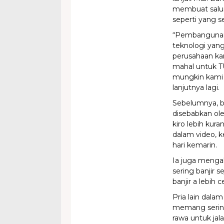
membuat saluran
seperti yang se
“Pembangunan 
teknologi yan
perusahaan kan 
mahal untuk T
mungkin kami m
lanjutnya lagi.
Sebelumnya, be
disebabkan ole
kiro lebih kura
dalam video, k
hari kemarin.
Ia juga menga
sering banjir 
banjir a lebih
Pria lain dala
memang sering
rawa untuk jal