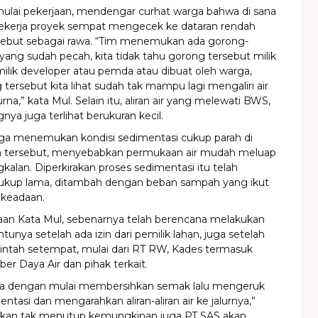
ulai pekerjaan, mendengar curhat warga bahwa di sana
 pekerja proyek sempat mengecek ke dataran rendah
sebut sebagai rawa. “Tim menemukan ada gorong-
ang sudah pecah, kita tidak tahu gorong tersebut milik
milik developer atau pemda atau dibuat oleh warga,
ersebut kita lihat sudah tak mampu lagi mengaliri air
a,” kata Mul. Selain itu, aliran air yang melewati BWS,
ya juga terlihat berukuran kecil.
juga menemukan kondisi sedimentasi cukup parah di
h tersebut, menyebabkan permukaan air mudah meluap
kalan. Diperkirakan proses sedimentasi itu telah
ukup lama, ditambah dengan beban sampah yang ikut
keadaan.
aan Kata Mul, sebenarnya telah berencana melakukan
ntunya setelah ada izin dari pemilik lahan, juga setelah
rintah setempat, mulai dari RT RW, Kades termasuk
r Daya Air dan pihak terkait.
na dengan mulai membersihkan semak lalu mengeruk
ntasi dan mengarahkan aliran-aliran air ke jalurnya,”
ahkan tak menutup kemungkinan juga PT SAS akan