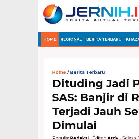
HOME
REGIONAL
BERITA TERBARU
KHAZ
Home
Berita Terbaru
Dituding Jadi 
SAS: Banjir di 
Terjadi Jauh S
Dimulai
Penulis:
Redaksi
, Editor:
Ardy
- Selasa,