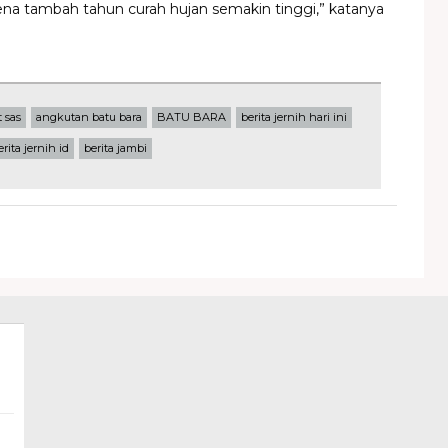
arena tambah tahun curah hujan semakin tinggi,” katanya
t sas
angkutan batu bara
BATU BARA
berita jernih hari ini
erita jernih id
berita jambi