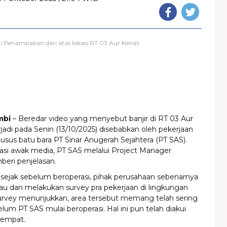
Penampakan dari atas lokasi RT 03 Aur Kenali
mbi
– Beredar video yang menyebut banjir di RT 03 Aur
rjadi pada Senin (13/10/2025) disebabkan oleh pekerjaan
husus batu bara PT Sinar Anugerah Sejahtera (PT SAS).
asi awak media, PT SAS melalui Project Manager
eri penjelasan.
 sejak sebelum beroperasi, pihak perusahaan sebenarnya
u dan melakukan survey pra pekerjaan di lingkungan
 survey menunjukkan, area tersebut memang telah sering
elum PT SAS mulai beroperasi. Hal ini pun telah diakui
tempat.