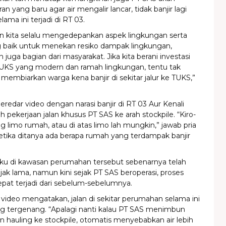
 yang baru agar air mengalir lancar, tidak banjir lagi
lama ini terjadi di RT 03.
kita selalu mengedepankan aspek lingkungan serta
g baik untuk menekan resiko dampak lingkungan,
juga bagian dari masyarakat. Jika kita berani investasi
UKS yang modern dan ramah lingkungan, tentu tak
embiarkan warga kena banjir di sekitar jalur ke TUKS,”
redar video dengan narasi banjir di RT 03 Aur Kenali
h pekerjaan jalan khusus PT SAS ke arah stockpile. “Kiro-
ng limo rumah, atau di atas limo lah mungkin,” jawab pria
etika ditanya ada berapa rumah yang terdampak banjir
ku di kawasan perumahan tersebut sebenarnya telah
sejak lama, namun kini sejak PT SAS beroperasi, proses
 cepat terjadi dari sebelum-sebelumnya.
m video mengatakan, jalan di sekitar perumahan selama ini
 tergenang. “Apalagi nanti kalau PT SAS menimbun
an hauling ke stockpile, otomatis menyebabkan air lebih