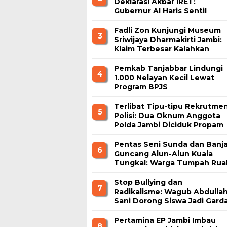
Deklarasi Akbar IRET:
Gubernur Al Haris Sentil
Bahaya Judi Online dan
Radikalisme
Fadli Zon Kunjungi Museum
3
Sriwijaya Dharmakirti Jambi:
Klaim Terbesar Kalahkan
Borobudur dan Prambanan
Pemkab Tanjabbar Lindungi
4
1.000 Nelayan Kecil Lewat
Program BPJS
Ketenagakerjaan
Terlibat Tipu-tipu Rekrutme
5
Polisi: Dua Oknum Anggota
Polda Jambi Diciduk Propam
Pentas Seni Sunda dan Banja
6
Guncang Alun-Alun Kuala
Tungkal: Warga Tumpah Rua
Nikmati Kuliner Gratis
Stop Bullying dan
7
Radikalisme: Wagub Abdulla
Sani Dorong Siswa Jadi Gard
Terdepan Bangsa
Pertamina EP Jambi Imbau
8