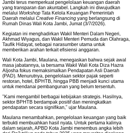
Jambi terus memperkuat pengelolaan keuangan daerah
yang transparan dan akuntabel. Langkah ini diwujudkan
melalui
Workshop
Tata Kelola Keuangan Pemerintah
Daerah melalui
Creative Financing
yang berlangsung di
Rumah Dinas Wali Kota Jambi, Jumat (3/7/2026).
​Kegiatan ini menghadirkan Wakil Menteri Dalam Negeri,
Akhmad Wiyagus, dan Wakil Menteri Pemuda dan Olahraga,
Taufik Hidayat, sebagai narasumber utama untuk
memberikan arahan terkait efisiensi anggaran.
​Wali Kota Jambi, Maulana, menegaskan bahwa sejak awal
masa jabatannya, ia bersama Wakil Wali Kota Diza Hazra
Aljosha fokus memaksimalkan Pendapatan Asli Daerah
(PAD). Menurutnya, pengelolaan sektor pajak seperti
restoran, hotel, BPHTB, hingga PBB menjadi kunci utama
untuk mendanai pembangunan yang belum tersentuh.
​"Kami mengambil berbagai kebijakan strategis. Hasilnya,
sektor BPHTB berdampak positif dan meningkatkan
pendapatan secara signifikan," ujar Maulana.
​Maulana menambahkan, pengelolaan keuangan yang baik
terbukti membuahkan hasil nyata. Untuk pertama kalinya
dalam sejarah, APBD Kota Jambi menembus angka lebih