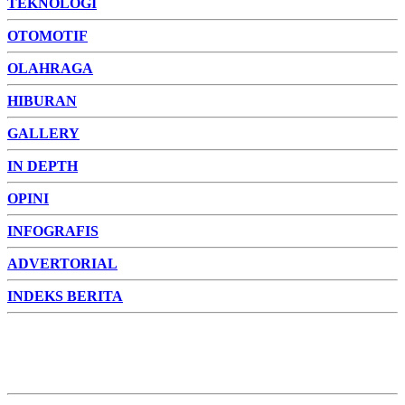
TEKNOLOGI
OTOMOTIF
OLAHRAGA
HIBURAN
GALLERY
IN DEPTH
OPINI
INFOGRAFIS
ADVERTORIAL
INDEKS BERITA
ADVERTORIAL
FOTO
VIDEO
PESONA JAMBI
PESONA
INDONESIA
PESONA DUNIA
CAKRAWALA
HEALTH
PROPERTY
LIFESTYLE
ENTREPRENEURSHIP