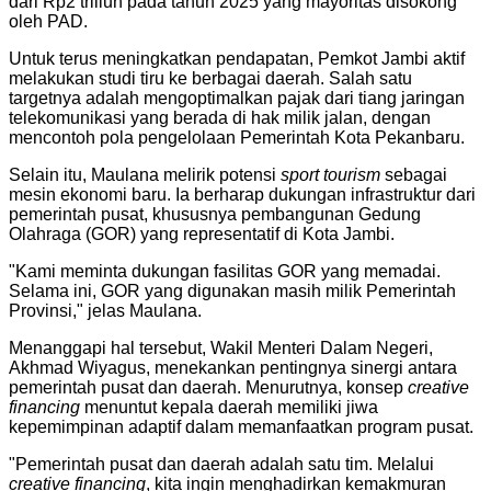
dari Rp2 triliun pada tahun 2025 yang mayoritas disokong
oleh PAD.
​Untuk terus meningkatkan pendapatan, Pemkot Jambi aktif
melakukan studi tiru ke berbagai daerah. Salah satu
targetnya adalah mengoptimalkan pajak dari tiang jaringan
telekomunikasi yang berada di hak milik jalan, dengan
mencontoh pola pengelolaan Pemerintah Kota Pekanbaru.
​Selain itu, Maulana melirik potensi
sport tourism
sebagai
mesin ekonomi baru. Ia berharap dukungan infrastruktur dari
pemerintah pusat, khususnya pembangunan Gedung
Olahraga (GOR) yang representatif di Kota Jambi.
​"Kami meminta dukungan fasilitas GOR yang memadai.
Selama ini, GOR yang digunakan masih milik Pemerintah
Provinsi," jelas Maulana.
​Menanggapi hal tersebut, Wakil Menteri Dalam Negeri,
Akhmad Wiyagus, menekankan pentingnya sinergi antara
pemerintah pusat dan daerah. Menurutnya, konsep
creative
financing
menuntut kepala daerah memiliki jiwa
kepemimpinan adaptif dalam memanfaatkan program pusat.
​"Pemerintah pusat dan daerah adalah satu tim. Melalui
creative financing
, kita ingin menghadirkan kemakmuran