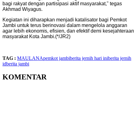
bagi rakyat dengan partisipasi aktif masyarakat," tegas
Akhmad Wiyagus.
​Kegiatan ini diharapkan menjadi katalisator bagi Pemkot
Jambi untuk terus berinovasi dalam mengelola anggaran
agar lebih ekonomis, efisien, dan efektif demi kesejahteraan
masyarakat Kota Jambi.(*/JR2)
TAG :
MAULANA
pemkot jambi
berita jernih hari ini
berita jernih
id
berita jambi
KOMENTAR