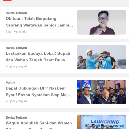
Berita Terbaru
Obituari: Telah Berpulang
Seorang Wartawan Senior Jambi
Hery Farmansyah atau Hery
3 jam yang lalu
Rawas
Berita Terbaru
Lestarikan Budaya Lokal: Bupati
dan Wabup Tanjab Barat Buka
Lomba Sauk'an Layangan
20 jam yang lalu
Politik
Dapat Dukungan DPP NasDem:
Syarif Fasha Nyatakan Siap Maju
di Pilgub Jambi
23 jam yang lalu
Berita Terbaru
Wagub Abdullah Sani dan Wamen