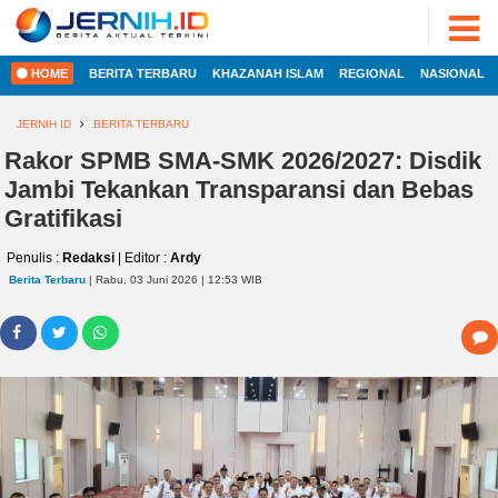
ADVERTORIAL
©
2022
FOTO
JERNIH.ID
HOME
BERITA TERBARU
KHAZANAH ISLAM
REGIONAL
NASIONAL
•
VIDEO
Developed
by
JERNIH ID
BERITA TERBARU
PESONA
JAMBI
Rakor SPMB SMA-SMK 2026/2027: Disdik
HOME
Jambi Tekankan Transparansi dan Bebas
PESONA
INDONESIA
Gratifikasi
REGIONAL
PESONA
Penulis :
Redaksi
| Editor :
Ardy
DUNIA
Berita Terbaru
| Rabu, 03 Juni 2026 | 12:53 WIB
NASIONAL
CAKRAWALA
HEALTH
INTERNASIONAL
PROPERTY
EKOBIS
LIFESTYLE
ENTREPRENEURSHIP
POLITIK