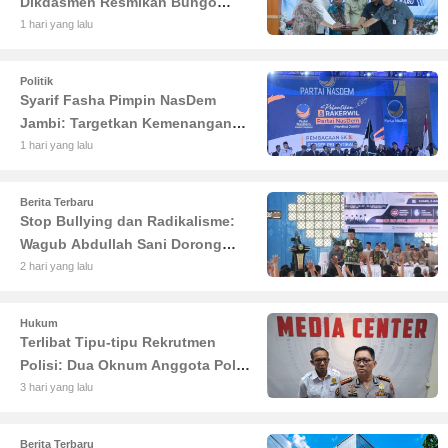
Dikdasmen Resmikan Bungo
Pintar: Dorong Digitalisasi
1 hari yang lalu
Pendidikan Jambi
Politik
Syarif Fasha Pimpin NasDem
Jambi: Targetkan Kemenangan
Besar di Pemilu 2029
1 hari yang lalu
Berita Terbaru
Stop Bullying dan Radikalisme:
Wagub Abdullah Sani Dorong
Siswa Jadi Garda Terdepan
2 hari yang lalu
Bangsa
Hukum
Terlibat Tipu-tipu Rekrutmen
Polisi: Dua Oknum Anggota Polda
Jambi Diciduk Propam
3 hari yang lalu
Berita Terbaru