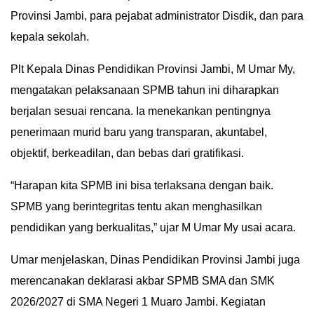
Provinsi Jambi, para pejabat administrator Disdik, dan para
IN
DEPTH
kepala sekolah.
Plt Kepala Dinas Pendidikan Provinsi Jambi, M Umar My,
OPINI
mengatakan pelaksanaan SPMB tahun ini diharapkan
INFOGRAFIS
berjalan sesuai rencana. Ia menekankan pentingnya
penerimaan murid baru yang transparan, akuntabel,
ADVERTORIAL
objektif, berkeadilan, dan bebas dari gratifikasi.
INDEKS
“Harapan kita SPMB ini bisa terlaksana dengan baik.
BERITA
SPMB yang berintegritas tentu akan menghasilkan
pendidikan yang berkualitas,” ujar M Umar My usai acara.
Umar menjelaskan, Dinas Pendidikan Provinsi Jambi juga
merencanakan deklarasi akbar SPMB SMA dan SMK
2026/2027 di SMA Negeri 1 Muaro Jambi. Kegiatan