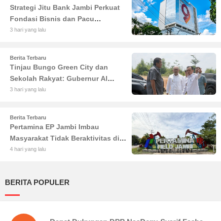
Strategi Jitu Bank Jambi Perkuat
Fondasi Bisnis dan Pacu
Pertumbuhan Ekonomi Jambi
3 hari yang lalu
Berita Terbaru
Tinjau Bungo Green City dan
Sekolah Rakyat: Gubernur Al
Haris Tekankan Sinergi
3 hari yang lalu
Pendidikan dan Infrastruktur
Berita Terbaru
Pertamina EP Jambi Imbau
Masyarakat Tidak Beraktivitas di
Atas Jalur Pipa Migas Demi
4 hari yang lalu
Keselamatan Bersama
BERITA POPULER