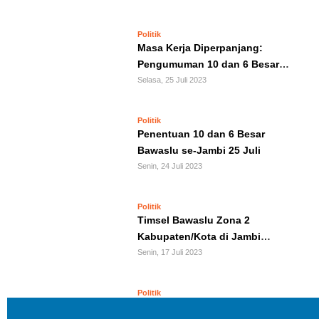
KRIMINAL
Politik
Masa Kerja Diperpanjang:
Pengumuman 10 dan 6 Besar
KHAZANAH
Bawaslu Kemungkinan Ditunda
Selasa, 25 Juli 2023
LEISUR
Politik
Penentuan 10 dan 6 Besar
TEKNOLOGI
Bawaslu se-Jambi 25 Juli
Senin, 24 Juli 2023
OTOMOTIF
Politik
OLAHRAGA
Timsel Bawaslu Zona 2
Kabupaten/Kota di Jambi
HIBURAN
Lakukan Tes Wawancara
Senin, 17 Juli 2023
GALLERY
Politik
Tes Psikologi Calon Anggota