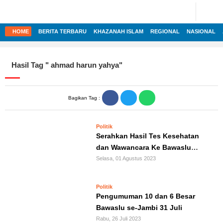
ADVERTORIAL
©
2022
FOTO
JERNIH.ID
HOME
BERITA TERBARU
KHAZANAH ISLAM
REGIONAL
NASIONAL
•
VIDEO
Developed
by
PESONA
Hasil Tag "
ahmad harun yahya
"
JAMBI
HOME
PESONA
INDONESIA
REGIONAL
Bagikan Tag :
PESONA
DUNIA
NASIONAL
Politik
CAKRAWALA
Serahkan Hasil Tes Kesehatan
INTERNASIONAL
dan Wawancara Ke Bawaslu
HEALTH
Provinsi Jambi, Timsel: Ini Akhir
Selasa, 01 Agustus 2023
PROPERTY
dari Tugas Kami
EKOBIS
LIFESTYLE
Politik
Pengumuman 10 dan 6 Besar
POLITIK
ENTREPRENEURSHIP
Bawaslu se-Jambi 31 Juli
Rabu, 26 Juli 2023
HUKUM