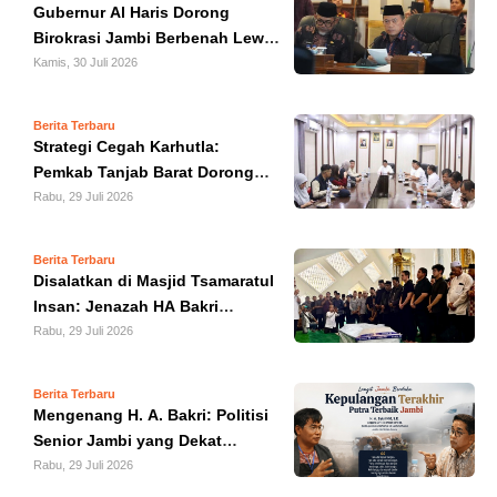
Gubernur Al Haris Dorong
HUKUM
Birokrasi Jambi Berbenah Lewat
Evaluasi SAKIP 2025
Kamis, 30 Juli 2026
KRIMINAL
Berita Terbaru
KHAZANAH
Strategi Cegah Karhutla:
Pemkab Tanjab Barat Dorong
LEISUR
Pembentukan Kantor Daops
Rabu, 29 Juli 2026
Baru
TEKNOLOGI
Berita Terbaru
Disalatkan di Masjid Tsamaratul
OTOMOTIF
Insan: Jenazah HA Bakri
Dimakamkan di Sungai Gelam
Rabu, 29 Juli 2026
OLAHRAGA
Berita Terbaru
Mengenang H. A. Bakri: Politisi
HIBURAN
Senior Jambi yang Dekat
dengan Media dan Merakyat
Rabu, 29 Juli 2026
GALLERY