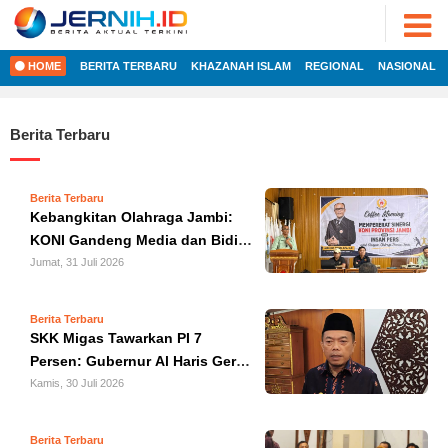
ADVERTORIAL
©
2022
FOTO
JERNIH.ID
HOME
BERITA TERBARU
KHAZANAH ISLAM
REGIONAL
NASIONAL
•
VIDEO
Developed
by
PESONA
Berita Terbaru
JAMBI
HOME
PESONA
INDONESIA
Berita Terbaru
REGIONAL
Kebangkitan Olahraga Jambi:
PESONA
DUNIA
KONI Gandeng Media dan Bidik
Program 'Bapak Angkat'
Jumat, 31 Juli 2026
NASIONAL
CAKRAWALA
Korporasi
HEALTH
INTERNASIONAL
Berita Terbaru
PROPERTY
SKK Migas Tawarkan PI 7
Persen: Gubernur Al Haris Gerak
EKOBIS
LIFESTYLE
Cepat Bahas Bersama BUMD
Kamis, 30 Juli 2026
ENTREPRENEURSHIP
dan Pansus
POLITIK
Berita Terbaru