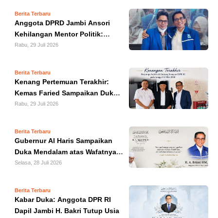
Berita Terbaru
IN
Anggota DPRD Jambi Ansori
DEPTH
Kehilangan Mentor Politik:
Kenang Sosok H. Bakri
Rabu, 29 Juli 2026
OPINI
INFOGRAFIS
Berita Terbaru
Kenang Pertemuan Terakhir:
Kemas Faried Sampaikan Duka
ADVERTORIAL
Mendalam atas Wafatnya H.
Rabu, 29 Juli 2026
Bakri
INDEKS
BERITA
Berita Terbaru
Gubernur Al Haris Sampaikan
Duka Mendalam atas Wafatnya
Anggota DPR RI Dapil Jambi H.
Selasa, 28 Juli 2026
Bakri
Berita Terbaru
Kabar Duka: Anggota DPR RI
Dapil Jambi H. Bakri Tutup Usia