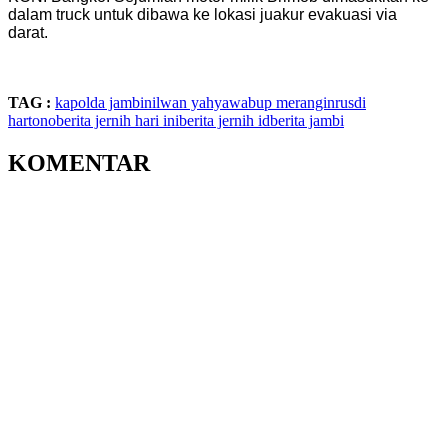
dalam truck untuk dibawa ke lokasi juakur evakuasi via
darat.
TAG :
kapolda jambi
nilwan yahya
wabup merangin
rusdi
hartono
berita jernih hari ini
berita jernih id
berita jambi
KOMENTAR