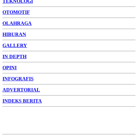
TEKNOLOGI
OTOMOTIF
OLAHRAGA
HIBURAN
GALLERY
IN DEPTH
OPINI
INFOGRAFIS
ADVERTORIAL
INDEKS BERITA
ADVERTORIAL
FOTO
VIDEO
PESONA JAMBI
PESONA
INDONESIA
PESONA DUNIA
CAKRAWALA
HEALTH
PROPERTY
LIFESTYLE
ENTREPRENEURSHIP